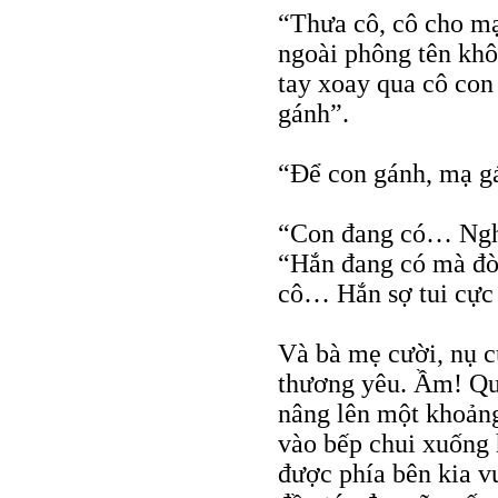
“Thưa cô, cô cho mạ
ngoài phông tên k
tay xoay qua cô con
gánh”.
“Để con gánh, mạ g
“Con đang có… Ngh
“Hắn đang có mà đòi
cô… Hắn sợ tui cực
Và bà mẹ cười, nụ 
thương yêu. Ầm! Qu
nâng lên một khoản
vào bếp chui xuống 
được phía bên kia v