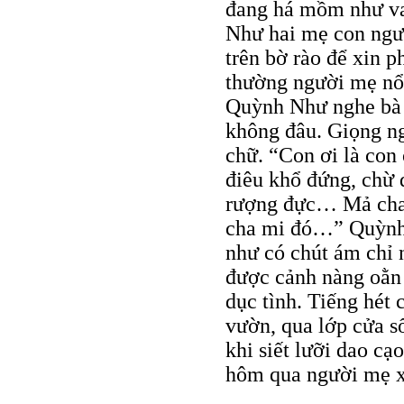
đang há mồm như van
Như hai mẹ con ngư
trên bờ rào để xin
thường người mẹ nổi
Quỳnh Như nghe bà t
không đâu. Giọng ng
chữ. “Con ơi là con 
điêu khổ đứng, chừ 
rượng đực… Mả cha t
cha mi đó…” Quỳnh 
như có chút ám chỉ
được cảnh nàng oằn 
dục tình. Tiếng hét 
vườn, qua lớp cửa s
khi siết lưỡi dao c
hôm qua người mẹ x