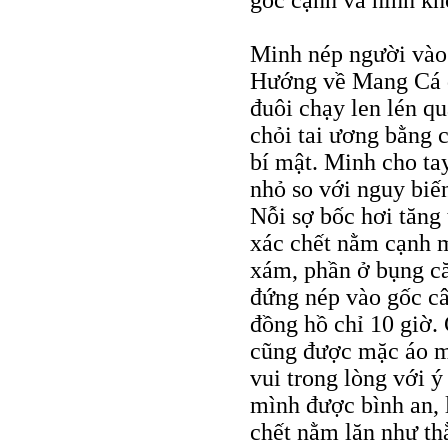
góc cạnh và hình kh
Minh nép người vào 
Hướng về Mang Cá đ
đuôi chạy len lén qu
chỏi tai ương bằng 
bí mật. Minh cho ta
nhỏ so với nguy biế
Nỗi sợ bốc hơi tăng 
xác chết nằm cạnh m
xám, phần ở bụng că
đứng nép vào gốc câ
đồng hồ chỉ 10 giờ. 
cũng được mặc áo m
vui trong lòng với ý
mình được bình an, 
chết nằm lăn như th