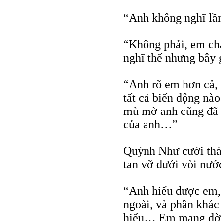
“Anh không nghĩ lầ
“Không phải, em chắ
nghĩ thế nhưng bây 
“Anh rõ em hơn cả, 
tất cả biến động nà
mù mờ anh cũng đã 
của anh…”
Quỳnh Như cười thàn
tan vỡ dưới vòi nướ
“Anh hiểu được em,
ngoài, và phần khác
hiểu… Em mang đời 