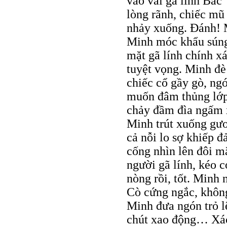
vào vai gã lính Bắc
lòng rãnh, chiếc mũ
nhảy xuống. Đánh! M
Minh móc khẩu súng 
mặt gã lính chính x
tuyệt vọng. Minh đè 
chiếc cổ gầy gò, ngó
muốn đâm thủng lớp
chảy đầm đìa ngấm 
Minh trút xuống gươ
cả nỗi lo sợ khiếp đ
cống nhìn lên đôi m
người gã lính, kéo 
nòng rồi, tốt. Minh
Cò cứng ngắc, khôn
Minh đưa ngón trỏ l
chút xao động… Xác 