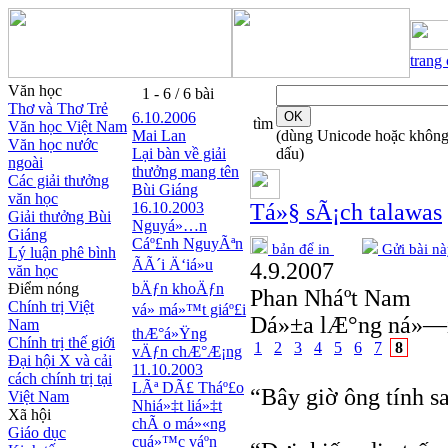
trang
Văn học
1 - 6 / 6 bài
Thơ và Thơ Trẻ
6.10.2006
tìm
Văn học Việt Nam
Mai Lan
(dùng Unicode hoặc khôn
Văn học nước
Lại bàn về giải
dấu)
ngoài
thưởng mang tên
Các giải thưởng
Bùi Giáng
văn học
16.10.2003
Tá»§ sÃ¡ch talawas
Giải thưởng Bùi
Nguyá»…n
Giáng
Cáº£nh NguyÃªn
bản để in
Gửi bài nà
Lý luận phê bình
ÃÃ´i Ä‘iá»u
4.9.2007
văn học
Điểm nóng
bÄƒn khoÄƒn
Phan Nháº­t Nam
Chính trị Việt
vá» má»™t giáº£i
Dá»±a lÆ°ng ná»—i
Nam
thÆ°á»Ÿng
Chính trị thế giới
1
2
3
4
5
6
7
8
vÄƒn chÆ°Æ¡ng
Đại hội X và cải
11.10.2003
cách chính trị tại
LÃª DÃ£ Tháº£o
“Bây giờ ông tính s
Việt Nam
Nhiá»‡t liá»‡t
Xã hội
chÃ o má»«ng
Giáo dục
cuá»™c váº­n