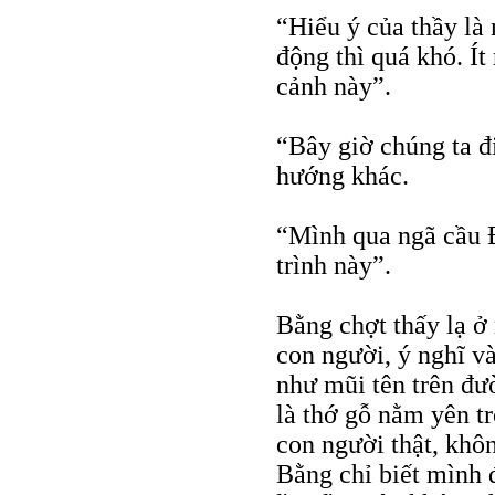
“Hiểu ý của thầy là
động thì quá khó. Í
cảnh này”.
“Bây giờ chúng ta đ
hướng khác.
“Mình qua ngã cầu Đ
trình này”.
Bằng chợt thấy lạ ở
con người, ý nghĩ v
như mũi tên trên đư
là thớ gỗ nằm yên t
con người thật, khôn
Bằng chỉ biết mình 