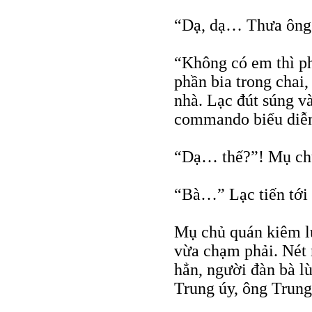
“Dạ, dạ… Thưa ông 
“Không có em thì ph
phần bia trong chai
nhà. Lạc đút súng 
commando biểu diễn
“Dạ… thế?”! Mụ chủ
“Bà…” Lạc tiến tới
Mụ chủ quán kiêm lu
vừa chạm phải. Nét 
hẳn, người đàn bà lù
Trung úy, ông Trung