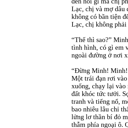
đến nỗi gì mà chị p
Lạc, chị và mợ dâu
không có bần tiện đế
Lạc, chị không phải
“Thế thì sao?” Minh
tình hình, có gì em
ngoài đường ở nơi x
“Đừng Minh! Minh!”
Một trái đạn rơi và
xuống, chạy lại vào
đất khóc tức tưởi. S
tranh và tiếng nổ, m
bao nhiêu lâu chỉ th
lửng lơ thần bí đỏ 
thẫm phía ngoại ô. 