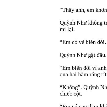
“Thấy anh, em khô
Quỳnh Như không trả
mi lại.
“Em có vẻ biến đổ
Quỳnh Như gật đầu. 
“Em biến đổi vì anh
qua hai hàm răng rí
“Không”. Quỳnh Như
chiếc cột.
“Em có can đảm khôn