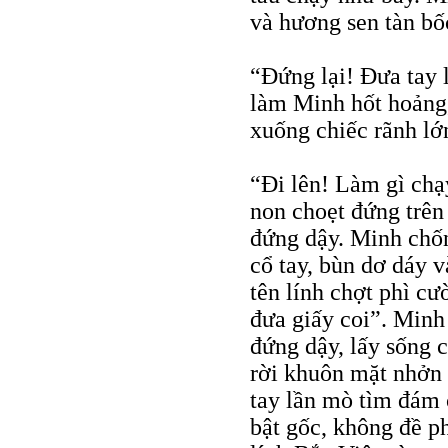
và hương sen tàn bốc
“Đứng lại! Đưa tay l
làm Minh hốt hoảng,
xuống chiếc rãnh lớ
“Đi lên! Làm gì chạ
non choẹt đứng trên
đứng dậy. Minh chốn
cổ tay, bùn dơ dáy 
tên lính chợt phì cư
đưa giấy coi”. Minh
đứng dậy, lấy sống 
rời khuôn mặt nhởn 
tay lần mò tìm đám 
bật gốc, không đề p