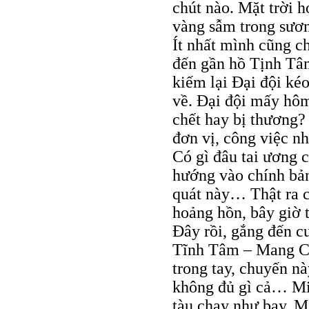
chút nào. Mặt trời 
vàng sẫm trong sươn
Ít nhất mình cũng c
đến gần hồ Tịnh Tâ
kiếm lại Đại đội ké
về. Đại đội mấy hôm
chết hay bị thương?
đơn vị, công việc n
Có gì đâu tai ương 
hướng vào chính bản
quát này… Thật ra c
hoảng hồn, bây giờ t
Đây rồi, gắng đến c
Tĩnh Tâm – Mang Cá
trong tay, chuyến n
không đủ gì cả… Min
tàu chạy như bay. M