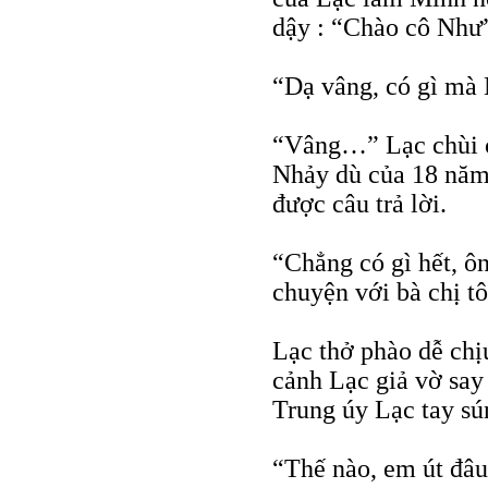
dậy : “Chào cô Như
“Dạ vâng, có gì mà 
“Vâng…” Lạc chùi c
Nhảy dù của 18 năm
được câu trả lời.
“Chẳng có gì hết, ô
chuyện với bà chị tô
Lạc thở phào dễ chị
cảnh Lạc giả vờ sa
Trung úy Lạc tay sún
“Thế nào, em út đâu