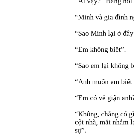
“Ai vậy?” Bằng hỏ
“Minh và gia đình 
“Sao Minh lại ở đây
“Em không biết”.
“Sao em lại không b
“Anh muốn em biết 
“Em có vẻ giận anh
“Không, chẳng có 
cột nhà, mắt nhắm l
sự”.