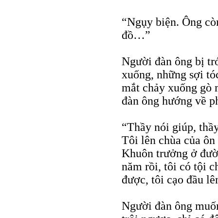
“Ngụy biện. Ông còn
đồ…”
Người đàn ông bị tró
xuống, những sợi tó
mắt chảy xuống gò 
đàn ông hướng về p
“Thầy nói giúp, thầ
Tôi lên chùa của ôn 
Khuôn trưởng ở đườ
năm rồi, tôi có tội c
được, tôi cạo đầu l
Người đàn ông muốn 