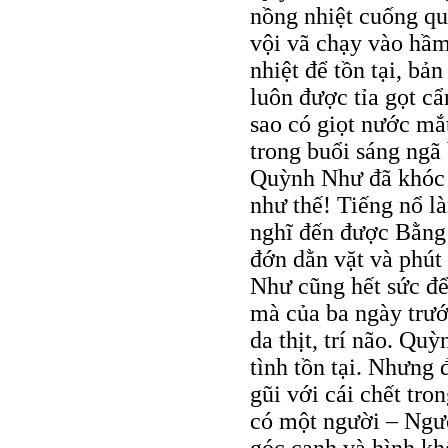
nồng nhiệt cuống qu
vội vã chạy vào hầm
nhiệt để tồn tại, bả
luôn được tỉa gọt c
sao có giọt nước mắt
trong buổi sáng ngã 
Quỳnh Như đã khóc 
như thế! Tiếng nổ 
nghĩ đến được Bằng 
đớn dằn vặt và phú
Như cũng hết sức để
mà của ba ngày trướ
da thịt, trí não. Qu
tình tồn tại. Nhưng
gũi với cái chết tr
có một người – Ngườ