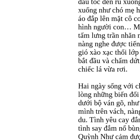
đầu tóc đen rũ xuống
xuống như chó mẹ hí
áo đắp lên mặt cô c
hình người con… Một
tấm lưng trần nhăn
nàng nghe được tiến
gió xào xạc thổi lớ
bắt đầu và chấm dứ
chiếc lá vừa rơi.
Hai ngày sống với c
lòng những biến đổi
dưới bộ ván gõ, như
mình trên vách, nàn
du. Tình yêu cay đắ
tình say đắm nổ bù
Quỳnh Như cảm được