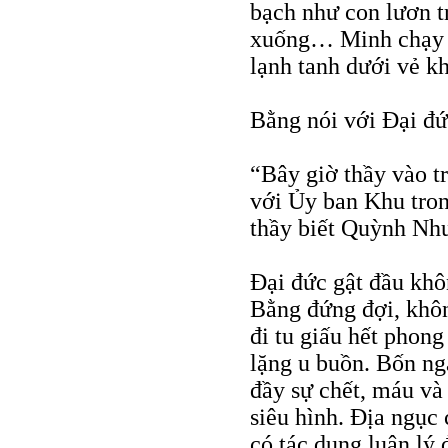
bạch như con lươn t
xuống… Minh chạy t
lạnh tanh dưới vẻ k
Bằng nói với Đại đứ
“Bây giờ thầy vào tr
với Ủy ban Khu tron
thầy biết Quỳnh Nh
Đại đức gật đầu khô
Bằng đứng đợi, khô
đi tu giấu hết phon
lặng u buồn. Bốn ng
đầy sự chết, máu và
siêu hình. Địa ngục
có tác dụng luân lý 