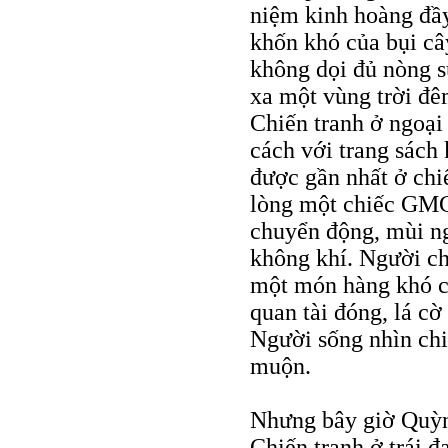
niệm kinh hoàng đầy
khốn khó của bụi câ
không dọi đủ nòng s
xa một vùng trời đê
Chiến tranh ở ngoại 
cách với trang sách
được gần nhất ở chiế
lòng một chiếc GMC,
chuyển động, mùi ng
không khí. Người ch
một món hàng khó c
quan tài đóng, lá cờ
Người sống nhìn chi
muộn.
Nhưng bây giờ Quỳnh
Chiến tranh ở trái đ