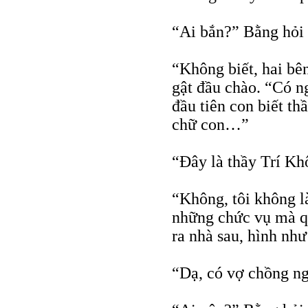
“Ai bắn?” Bằng hỏ
“Không biết, hai bê
gật đầu chào. “Có 
đầu tiên con biết t
chữ con…”
“Đây là thầy Trí Kh
“Không, tôi không l
những chức vụ mà qu
ra nhà sau, hình như
“Dạ, có vợ chồng n