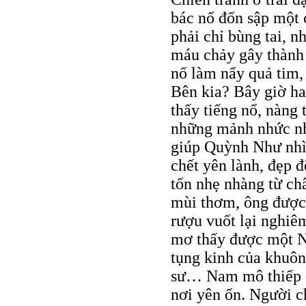
bác nổ đốn sập một 
phải chỉ bùng tai, 
máu chảy gây thành 
nổ làm nẩy quả tim,
Bên kia? Bây giờ ha
thấy tiếng nổ, nàng 
những mảnh nhức nh
giúp Quỳnh Như nhì
chết yên lành, đẹp đ
tốn nhẹ nhàng từ ch
mùi thơm, ông được
rượu vuốt lại nghiêm
mơ thấy được một N
tụng kinh của khuô
sư… Nam mô thiếp d
nơi yên ổn. Người ch