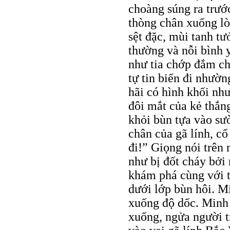
choàng súng ra trướ
thòng chân xuống lò
sệt đặc, mùi tanh tư
thường và nỗi bình y
như tia chớp đắm ch
tự tin biến đi nhường
hãi có hình khối nh
đôi mắt của kẻ thắn
khỏi bùn tựa vào sư
chân của gã lính, c
đi!” Giọng nói trên
như bị đốt cháy bởi 
khám phá cùng với 
dưới lớp bùn hôi. M
xuống độ dốc. Minh
xuống, ngửa người t