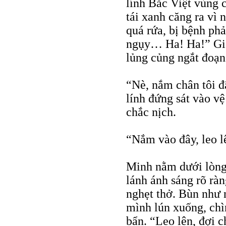
lính Bắc Việt vùng 
tái xanh căng ra v
quá rứa, bị bệnh ph
ngụy… Ha! Ha!” Giọ
lủng củng ngắt đoạn 
“Nè, nắm chân tôi đâ
lính đứng sát vào v
chắc nịch.
“Nắm vào đây, leo l
Minh nằm dưới lòng 
lánh ánh sáng rõ r
nghẹt thở. Bùn như 
mình lún xuống, chì
bẩn. “Leo lên, đợi 