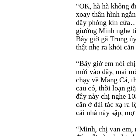
“OK, hà hà không đư
xoay thân hình ngắn
dãy phòng kín cửa… 
giường Minh nghe t
Bây giờ gã Trung úy
thật nhẹ ra khỏi că
“Bây giờ em nói chị
mới vào đây, mai mốt
chạy về Mang Cá, th
cau có, thời loạn gi
đây này chị nghe 10
cần ở đài tác xạ ra l
cái nhà này sập, mợ
“Minh, chị van em, 