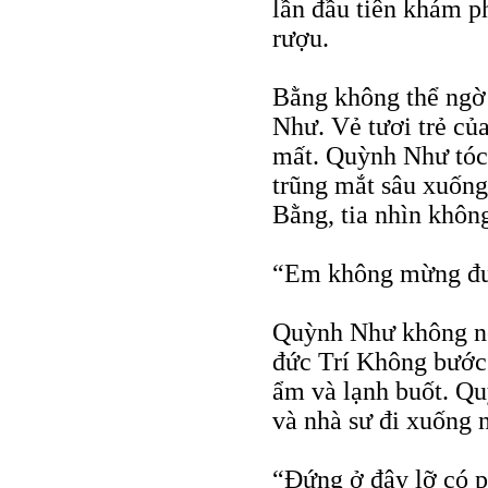
lần đầu tiên khám p
rượu.
Bằng không thể ngờ
Như. Vẻ tươi trẻ củ
mất. Quỳnh Như tóc 
trũng mắt sâu xuống
Bằng, tia nhìn khôn
“Em không mừng đư
Quỳnh Như không nó
đức Trí Không bước 
ẩm và lạnh buốt. Q
và nhà sư đi xuống 
“Đứng ở đây lỡ có p