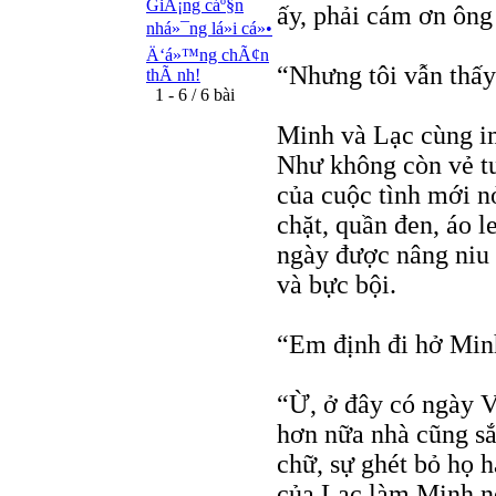
GiÃ¡ng cáº§n
ấy, phải cám ơn ông
nhá»¯ng lá»i cá»•
Ä‘á»™ng chÃ¢n
“Nhưng tôi vẫn thấy
thÃ nh!
1 - 6 / 6 bài
Minh và Lạc cùng i
Như không còn vẻ t
của cuộc tình mới nở
chặt, quần đen, áo 
ngày được nâng niu
và bực bội.
“Em định đi hở Min
“Ừ, ở đây có ngày V
hơn nữa nhà cũng sắ
chữ, sự ghét bỏ họ h
của Lạc làm Minh n