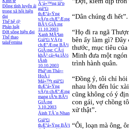
“Đợi, kiếm dịp trố
Kinh tế
Ä‘á»™ng láº­p
Đồng tính luyến ái
giáº£i
trong xã hội hiện
thÆ°á»Ÿng
“Dân chúng đi hết”.
đại
vÄƒn chÆ°Æ¡ng
Thế hệ @
BÃ¹i GiÃ¡ng
Pháp luật
11.10.2003
“Họ đi ra ngã Thượn
Đời sống hiện đại
Xanh MÃªlan
Thể thao
bên ấy làm gì? Đây
Giáº£i VÄƒn
talaFemina
chÆ°Æ¡ng BÃ¹i
thước, mục tiêu của 
GiÃ¡ng: CÃ¡i
Minh đưa một ngón t
khÃ³ cá»§a lÃ½
tÃ­nh
trình hành quân.
10.10.2003
Pháº¡m Thá»‹
HoÃ i
“Đồng ý, tôi chỉ hỏi
Má»™t giáº£i
nhau lớn đến lúc xài
thÆ°á»Ÿng
vÄƒn chÆ°Æ¡ng
cũng không có ý định
mang tÃªn BÃ¹i
con gái, vợ chồng tô
GiÃ¡ng
3.10.2003
xử thật”.
Äinh TÃ´n Nhan
Giáº£i
“Ôi, loạn mà ông, ôn
thÆ°á»Ÿng BÃ¹i