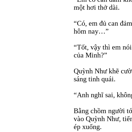
một hơi thở dài.
“Có, em đủ can đảm 
hôm nay…”
“Tốt, vậy thì em nói
của Minh?”
Quỳnh Như khẽ cười 
sáng tinh quái.
“Anh nghĩ sai, khô
Bằng chồm người tới
vào Quỳnh Như, tiến
ép xuống.